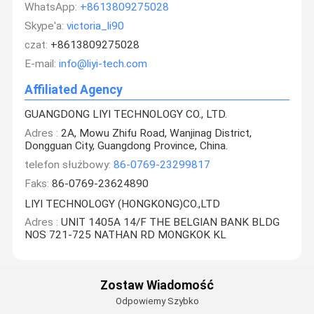
WhatsApp:
+8613809275028
Skype'a:
victoria_li90
czat:
+8613809275028
E-mail:
info@liyi-tech.com
Affiliated Agency
GUANGDONG LIYI TECHNOLOGY CO., LTD.
Adres :
2A, Mowu Zhifu Road, Wanjinag District,
Dongguan City, Guangdong Province, China.
telefon służbowy:
86-0769-23299817
Faks:
86-0769-23624890
LIYI TECHNOLOGY (HONGKONG)CO.,LTD
Adres :
UNIT 1405A 14/F THE BELGIAN BANK BLDG
NOS 721-725 NATHAN RD MONGKOK KL
Zostaw Wiadomość
Odpowiemy Szybko