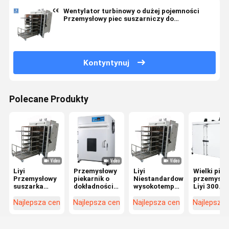
Wentylator turbinowy o dużej pojemności
Przemysłowy piec suszarniczy do
podgrzewania wstępnego
Kontyntynuj
Polecane Produkty
Liyi
Przemysłowy
Liyi
Wielki piec
Przemysłowy
piekarnik o
Niestandardowa
przemysło
suszarka
dokładności
wysokotemperaturowa
Liyi 300
butelki ze
0,3 ° C z
pieca
stopni OD
szkła
zabezpieczeniem
oczyszczania
OEM o
Najlepsza cena
Najlepsza cena
Najlepsza cena
Najlepsza
Pieczarnia do
przed
ciepłego
wysokiej
suszenia na
przegrzaniem
powietrza
temperatu
gorąco z
Przemysłowa