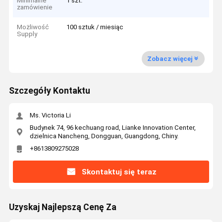
Minimalne
1 szt.
zamówienie
Możliwość
100 sztuk / miesiąc
Supply
Zobacz więcej
Szczegóły Kontaktu
Ms. Victoria Li
Budynek 74, 96 kechuang road, Lianke Innovation Center,
dzielnica Nancheng, Dongguan, Guangdong, Chiny.
+8613809275028
Skontaktuj się teraz
Uzyskaj Najlepszą Cenę Za