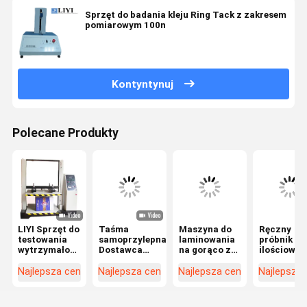
Sprzęt do badania kleju Ring Tack z zakresem
pomiarowym 100n
Kontyntynuj
Polecane Produkty
LIYI Sprzęt do
Taśma
Maszyna do
Ręczny
testowania
samoprzylepna
laminowania
próbnik
wytrzymałości
Dostawca
na gorąco z
ilościowy 
kartonu
produkcji
rolką do
testu Gsm
Maszyna do
mikroporów
powlekania
Najlepsza cena
Najlepsza cena
Najlepsza cena
Najlepsza
testowania
medycznych
na gorąco
ściskania
Maszyna do
pudełek
powlekania