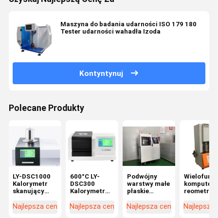
Maszyna do badania udarności ISO 179 180
Tester udarności wahadła Izoda
Kontyntynuj
Polecane Produkty
LY-DSC1000
600°C LY-
Podwójny
Wielofunkc
Kalorymetr
DSC300
warstwy małe
komputer
skanujący
Kalorymetr
płaskie
reometr
różnice
skanujący
wulkanizator
bezwirnik
Temperatura
różnicę DSC
Hot Press
Liyi
Najlepsza cena
Najlepsza cena
Najlepsza cena
Najlepsza
1150°C
Machine dla