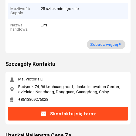
Możliwość
25 sztuk miesięcznie
Supply
Nazwa
LIYI
handlowa
Zobacz więcej
Szczegóły Kontaktu
Ms. Victoria Li
Budynek 74, 96 kechuang road, Lianke Innovation Center,
dzielnica Nancheng, Dongguan, Guangdong, Chiny.
+8613809275028
Skontaktuj się teraz
Uzyskaj Najlepszą Cenę Za