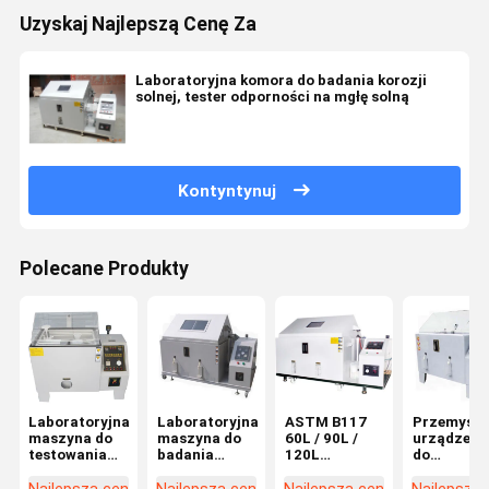
Uzyskaj Najlepszą Cenę Za
Laboratoryjna komora do badania korozji
solnej, tester odporności na mgłę solną
Kontyntynuj
Polecane Produkty
Laboratoryjna
Laboratoryjna
ASTM B117
Przemysło
maszyna do
maszyna do
60L / 90L /
urządzeni
testowania
badania
120L
do
mgły solnej w
korozji w
Programowalny
testowani
komorze do
mgle solnej
tester korozji
mgły solnej