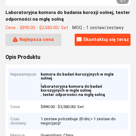
1
/
1
Laboratoryjna komora do badania korozji solnej, tester
odporności na mgłę solną
Cena：$890.00 - $3,580.00/ Set
MOQ：1 zestaw/zestawy
Najlepsza cena
Skontaktuj się teraz
Opis Produktu
Najważniejsze
komora do badań korozyjnych w mgle
solnej
,
laboratoryjna komora do badań
korozyjnych w mgle solnej
,
tester odporności na mgłę solną
Cena
$890.00 - $3,580.00/ Set
Czas
1 zestaw potrzebuje 20 dni,> 1 zestaw do
dostawy
negocjacji!
Miejsce
Guangdong, Chiny