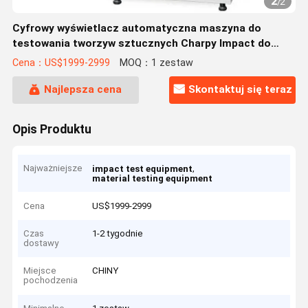
2
/
2
Cyfrowy wyświetlacz automatyczna maszyna do
testowania tworzyw sztucznych Charpy Impact do
tworzyw sztucznych
Cena：US$1999-2999
MOQ：1 zestaw
Najlepsza cena
Skontaktuj się teraz
Opis Produktu
Najważniejsze
,
impact test equipment
material testing equipment
Cena
US$1999-2999
Czas
1-2 tygodnie
dostawy
Miejsce
CHINY
pochodzenia