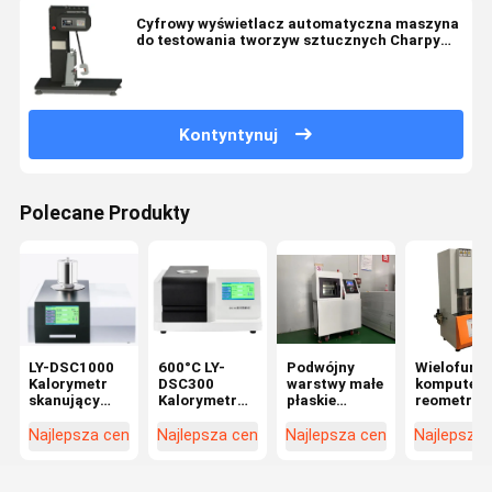
Cyfrowy wyświetlacz automatyczna maszyna
do testowania tworzyw sztucznych Charpy
Impact do tworzyw sztucznych
Kontyntynuj
Polecane Produkty
LY-DSC1000
600°C LY-
Podwójny
Wielofunkc
Kalorymetr
DSC300
warstwy małe
komputer
skanujący
Kalorymetr
płaskie
reometr
różnice
skanujący
wulkanizator
bezwirnik
Temperatura
różnicę DSC
Hot Press
Liyi
Najlepsza cena
Najlepsza cena
Najlepsza cena
Najlepsza
1150°C
Machine dla
tworzyw
sztucznych