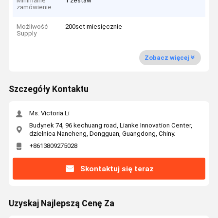
Minimalne
1 zestaw
zamówienie
Możliwość
200set miesięcznie
Supply
Zobacz więcej
Szczegóły Kontaktu
Ms. Victoria Li
Budynek 74, 96 kechuang road, Lianke Innovation Center,
dzielnica Nancheng, Dongguan, Guangdong, Chiny.
+8613809275028
Skontaktuj się teraz
Uzyskaj Najlepszą Cenę Za